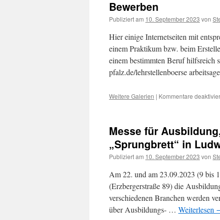
Bewerben
Publiziert am
10. September 2023
von
St
Hier einige Internetseiten mit entsp
einem Praktikum bzw. beim Erstell
einem bestimmten Beruf hilfsreich s
pfalz.de/lehrstellenboerse arbeitsa
Weitere Galerien
|
Kommentare deaktivier
Messe für Ausbildung
„Sprungbrett“ in Lud
Publiziert am
10. September 2023
von
St
Am 22. und am 23.09.2023 (9 bis 16
(Erzbergerstraße 89) die Ausbildun
verschiedenen Branchen werden vertr
über Ausbildungs- …
Weiterlesen