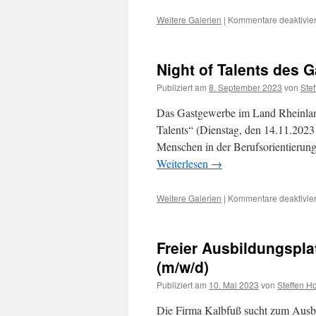
Weitere Galerien
|
Kommentare deaktivier
Night of Talents des
Publiziert am
8. September 2023
von
Ste
Das Gastgewerbe im Land Rheinland-
Talents“ (Dienstag, den 14.11.2023 
Menschen in der Berufsorientierun
Weiterlesen
→
Weitere Galerien
|
Kommentare deaktivier
Freier Ausbildungspl
(m/w/d)
Publiziert am
10. Mai 2023
von
Steffen H
Die Firma Kalbfuß sucht zum Ausb