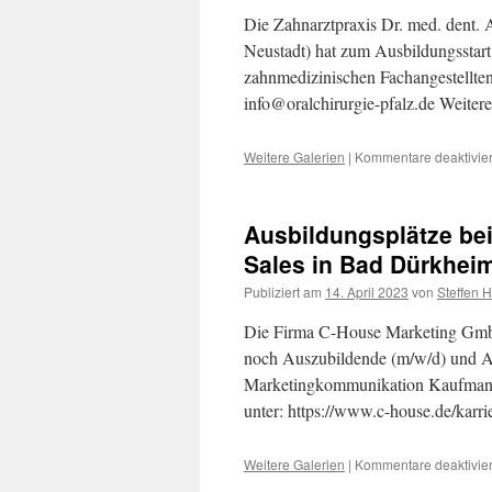
Die Zahnarztpraxis Dr. med. dent. 
Neustadt) hat zum Ausbildungsstar
zahnmedizinischen Fachangestellten
info@oralchirurgie-pfalz.de Weitere
Weitere Galerien
|
Kommentare deaktivier
Ausbildungsplätze be
Sales in Bad Dürkhei
Publiziert am
14. April 2023
von
Steffen 
Die Firma C-House Marketing GmbH
noch Auszubildende (m/w/d) und Az
Marketingkommunikation Kaufmann
unter: https://www.c-house.de/karr
Weitere Galerien
|
Kommentare deaktivier