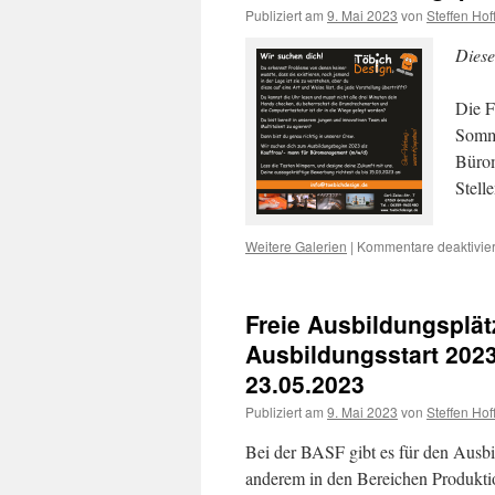
Publiziert am
9. Mai 2023
von
Steffen Ho
Diese
Die F
Somme
Bürom
Stell
Weitere Galerien
|
Kommentare deaktivier
Freie Ausbildungsplät
Ausbildungsstart 202
23.05.2023
Publiziert am
9. Mai 2023
von
Steffen Ho
Bei der BASF gibt es für den Ausbi
anderem in den Bereichen Produkti